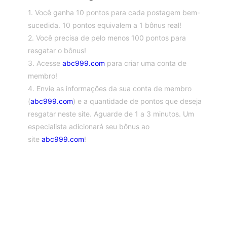
1. Você ganha 10 pontos para cada postagem bem-
sucedida. 10 pontos equivalem a 1 bônus real!
2. Você precisa de pelo menos 100 pontos para
resgatar o bônus!
3. Acesse
abc999.com
para criar uma conta de
membro!
4. Envie as informações da sua conta de membro
(
abc999.com
) e a quantidade de pontos que deseja
resgatar neste site. Aguarde de 1 a 3 minutos. Um
especialista adicionará seu bônus ao
site
abc999.com
!